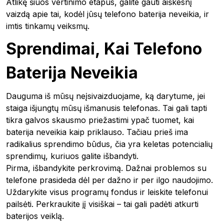
Atlikę šiuos vertinimo etapus, galite gauti aiškesnį
vaizdą apie tai, kodėl jūsų telefono baterija neveikia, ir
imtis tinkamų veiksmų.
Sprendimai, Kai Telefono
Baterija Neveikia
Dauguma iš mūsų neįsivaizduojame, ką darytume, jei
staiga išjungtų mūsų išmanusis telefonas. Tai gali tapti
tikra galvos skausmo priežastimi ypač tuomet, kai
baterija neveikia kaip priklauso. Tačiau prieš ima
radikalius sprendimo būdus, čia yra keletas potencialių
sprendimų, kuriuos galite išbandyti.
Pirma, išbandykite perkrovimą. Dažnai problemos su
telefone prasideda dėl per dažno ir per ilgo naudojimo.
Uždarykite visus programų fondus ir leiskite telefonui
pailsėti. Perkraukite jį visiškai – tai gali padėti atkurti
baterijos veiklą.