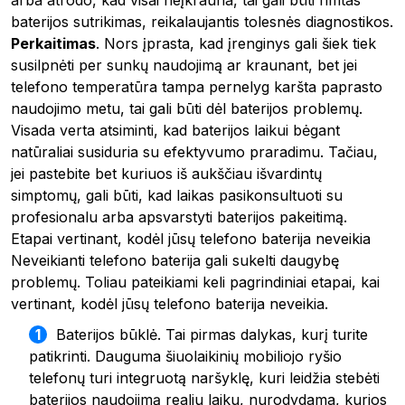
baterijos sutrikimas, reikalaujantis tolesnės diagnostikos.
Perkaitimas
. Nors įprasta, kad įrenginys gali šiek tiek
susilpnėti per sunkų naudojimą ar kraunant, bet jei
telefono temperatūra tampa pernelyg karšta paprasto
naudojimo metu, tai gali būti dėl baterijos problemų.
Visada verta atsiminti, kad baterijos laikui bėgant
natūraliai susiduria su efektyvumo praradimu. Tačiau,
jei pastebite bet kuriuos iš aukščiau išvardintų
simptomų, gali būti, kad laikas pasikonsultuoti su
profesionalu arba apsvarstyti baterijos pakeitimą.
Etapai vertinant, kodėl jūsų telefono baterija neveikia
Neveikianti telefono baterija gali sukelti daugybę
problemų. Toliau pateikiami keli pagrindiniai etapai, kai
vertinant, kodėl jūsų telefono baterija neveikia.
Baterijos būklė. Tai pirmas dalykas, kurį turite
patikrinti. Dauguma šiuolaikinių mobiliojo ryšio
telefonų turi integruotą naršyklę, kuri leidžia stebėti
baterijos naudojimą realiu laiku, nurodydama, kurios