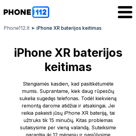
Phone112.lt
➤
iPhone XR baterijos keitimas
iPhone XR baterijos
keitimas
Stengiamės kasdien, kad pasitikėtumėte
mumis. Suprantame, kiek daug rūpesčių
sukelia sugedęs telefonas. Todėl kiekvieną
remontą darome atidžiai ir atsakingai. Jei
reikia pakeisti jūsų iPhone XR bateriją, tai
užtruks tik 15 minučių. Kitas problemas
sutaisysime per vieną valandą. Suteiksime
garantiją iki 12 mėnesių ir pasiūlysime