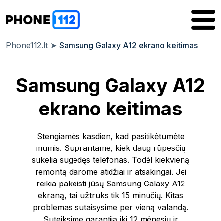
Phone112.lt
➤
Samsung Galaxy A12 ekrano keitimas
Samsung Galaxy A12
ekrano keitimas
Stengiamės kasdien, kad pasitikėtumėte
mumis. Suprantame, kiek daug rūpesčių
sukelia sugedęs telefonas. Todėl kiekvieną
remontą darome atidžiai ir atsakingai. Jei
reikia pakeisti jūsų Samsung Galaxy A12
ekraną, tai užtruks tik 15 minučių. Kitas
problemas sutaisysime per vieną valandą.
Suteiksime garantiją iki 12 mėnesių ir