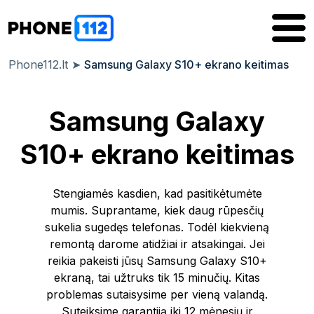
Phone112.lt
➤
Samsung Galaxy S10+ ekrano keitimas
Samsung Galaxy
S10+ ekrano keitimas
Stengiamės kasdien, kad pasitikėtumėte
mumis. Suprantame, kiek daug rūpesčių
sukelia sugedęs telefonas. Todėl kiekvieną
remontą darome atidžiai ir atsakingai. Jei
reikia pakeisti jūsų Samsung Galaxy S10+
ekraną, tai užtruks tik 15 minučių. Kitas
problemas sutaisysime per vieną valandą.
Suteiksime garantiją iki 12 mėnesių ir