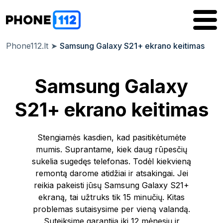
Phone112.lt
➤
Samsung Galaxy S21+ ekrano keitimas
Samsung Galaxy
S21+ ekrano keitimas
Stengiamės kasdien, kad pasitikėtumėte
mumis. Suprantame, kiek daug rūpesčių
sukelia sugedęs telefonas. Todėl kiekvieną
remontą darome atidžiai ir atsakingai. Jei
reikia pakeisti jūsų Samsung Galaxy S21+
ekraną, tai užtruks tik 15 minučių. Kitas
problemas sutaisysime per vieną valandą.
Suteiksime garantiją iki 12 mėnesių ir