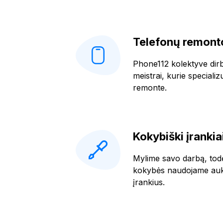
Telefonų remonto
Phone112 kolektyve dirba
meistrai, kurie specializ
remonte.
Kokybiški įrankia
Mylime savo darbą, tod
kokybės naudojame aukš
įrankius.