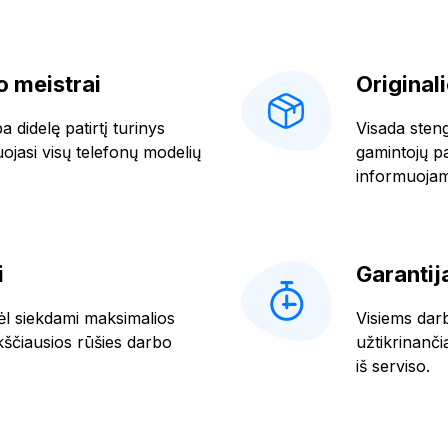
 meistrai
Original
 didelę patirtį turinys
Visada stengi
uojasi visų telefonų modelių
gamintojų pat
informuojam
i
Garantij
ėl siekdami maksimalios
Visiems dar
čiausios rūšies darbo
užtikrinanči
iš serviso.