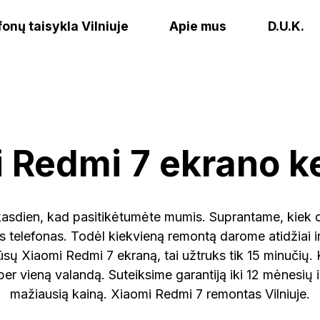
fonų taisykla Vilniuje
Apie mus
D.U.K.
 Redmi 7 ekrano k
asdien, kad pasitikėtumėte mumis. Suprantame, kiek 
 telefonas. Todėl kiekvieną remontą darome atidžiai ir
 jūsų Xiaomi Redmi 7 ekraną, tai užtruks tik 15 minučių.
per vieną valandą. Suteiksime garantiją iki 12 mėnesių i
mažiausią kainą. Xiaomi Redmi 7 remontas Vilniuje.