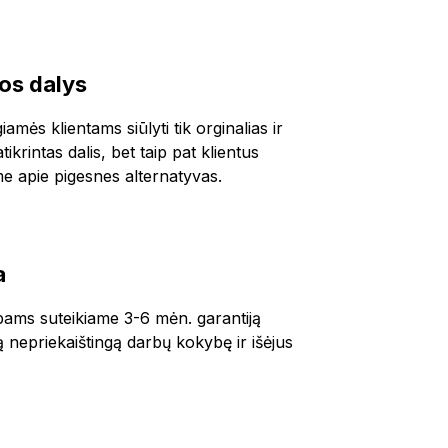
ios dalys
amės klientams siūlyti tik orginalias ir
ikrintas dalis, bet taip pat klientus
e apie pigesnes alternatyvas.
a
bams suteikiame 3-6 mėn. garantiją
ą nepriekaištingą darbų kokybę ir išėjus