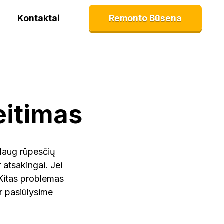
Kontaktai
Remonto Būsena
eitimas
daug rūpesčių
 atsakingai. Jei
 Kitas problemas
r pasiūlysime