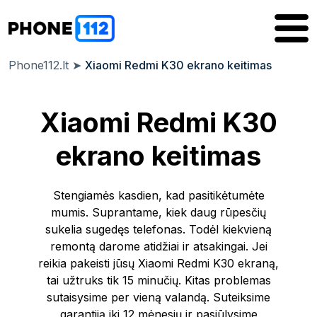
Phone112.lt
➤
Xiaomi Redmi K30 ekrano keitimas
Xiaomi Redmi K30
ekrano keitimas
Stengiamės kasdien, kad pasitikėtumėte
mumis. Suprantame, kiek daug rūpesčių
sukelia sugedęs telefonas. Todėl kiekvieną
remontą darome atidžiai ir atsakingai. Jei
reikia pakeisti jūsų Xiaomi Redmi K30 ekraną,
tai užtruks tik 15 minučių. Kitas problemas
sutaisysime per vieną valandą. Suteiksime
garantiją iki 12 mėnesių ir pasiūlysime