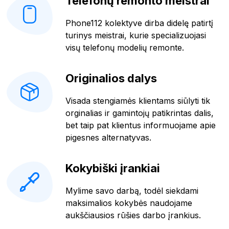
Telefonų remonto meistrai
Phone112 kolektyve dirba didelę patirtį
turinys meistrai, kurie specializuojasi
visų telefonų modelių remonte.
Originalios dalys
Visada stengiamės klientams siūlyti tik
orginalias ir gamintojų patikrintas dalis,
bet taip pat klientus informuojame apie
pigesnes alternatyvas.
Kokybiški įrankiai
Mylime savo darbą, todėl siekdami
maksimalios kokybės naudojame
aukščiausios rūšies darbo įrankius.