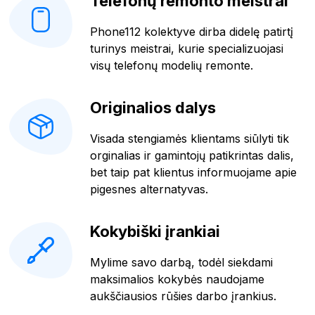
Telefonų remonto meistrai
Phone112 kolektyve dirba didelę patirtį
turinys meistrai, kurie specializuojasi
visų telefonų modelių remonte.
Originalios dalys
Visada stengiamės klientams siūlyti tik
orginalias ir gamintojų patikrintas dalis,
bet taip pat klientus informuojame apie
pigesnes alternatyvas.
Kokybiški įrankiai
Mylime savo darbą, todėl siekdami
maksimalios kokybės naudojame
aukščiausios rūšies darbo įrankius.