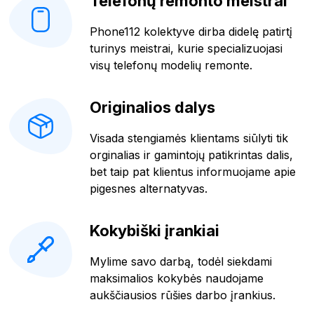
Telefonų remonto meistrai
Phone112 kolektyve dirba didelę patirtį
turinys meistrai, kurie specializuojasi
visų telefonų modelių remonte.
Originalios dalys
Visada stengiamės klientams siūlyti tik
orginalias ir gamintojų patikrintas dalis,
bet taip pat klientus informuojame apie
pigesnes alternatyvas.
Kokybiški įrankiai
Mylime savo darbą, todėl siekdami
maksimalios kokybės naudojame
aukščiausios rūšies darbo įrankius.