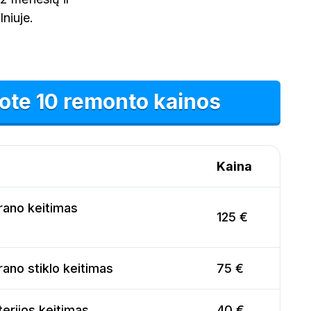
niuje.
ote 10 remonto kainos
Kaina
rano keitimas
125 €
ano stiklo keitimas
75 €
erijos keitimas
40 €