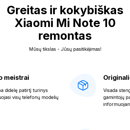
Greitas ir kokybiškas
Xiaomi Mi Note 10
remontas
Mūsų tikslas - Jūsų pasitikėjimas!
 meistrai
Original
 didelę patirtį turinys
Visada stengi
uojasi visų telefonų modelių
gamintojų pat
informuojam