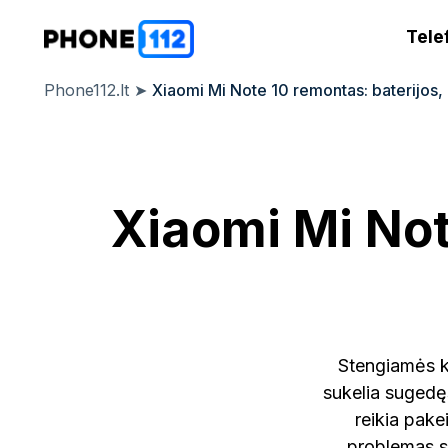
Tele
Phone112.lt
➤
Xiaomi Mi Note 10 remontas: baterijos,
Xiaomi Mi Not
Stengiamės k
sukelia sugedęs
reikia pake
problemas su