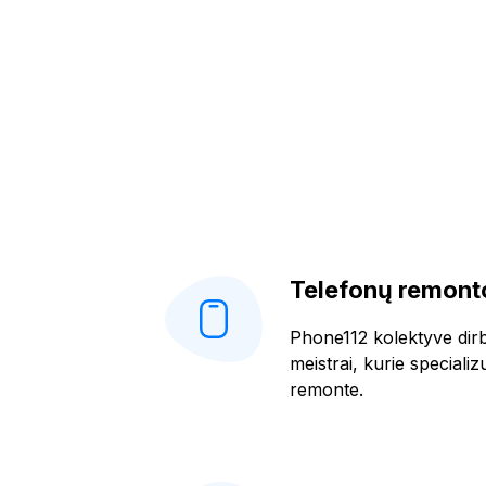
Telefonų remonto
Phone112 kolektyve dirba
meistrai, kurie specializ
remonte.