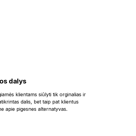
ios dalys
amės klientams siūlyti tik orginalias ir
ikrintas dalis, bet taip pat klientus
e apie pigesnes alternatyvas.