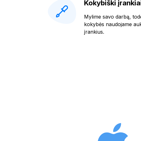
Kokybiški įrankia
Mylime savo darbą, tod
kokybės naudojame aukš
įrankius.