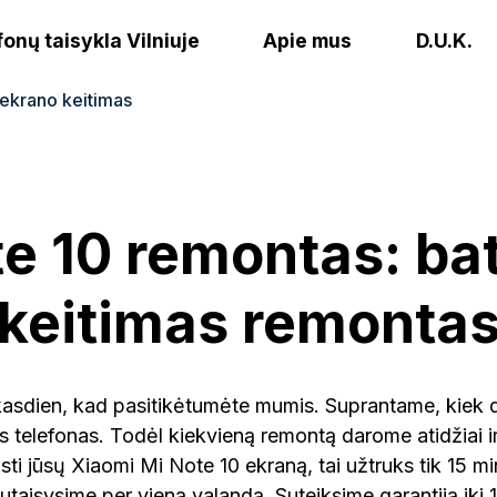
fonų taisykla Vilniuje
Apie mus
D.U.K.
 ekrano keitimas
e 10 remontas: bat
keitimas remonta
asdien, kad pasitikėtumėte mumis. Suprantame, kiek 
 telefonas. Todėl kiekvieną remontą darome atidžiai ir
isti jūsų Xiaomi Mi Note 10 ekraną, tai užtruks tik 15 mi
taisysime per vieną valandą. Suteiksime garantiją iki 