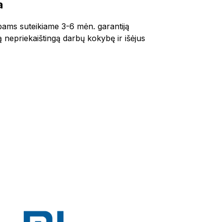
a
bams suteikiame 3-6 mėn. garantiją
ą nepriekaištingą darbų kokybę ir išėjus