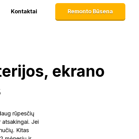
Kontaktai
Remonto Būsena
erijos, ekrano
s
daug rūpesčių
 atsakingai. Jei
nučių. Kitas
12 mėnesių ir