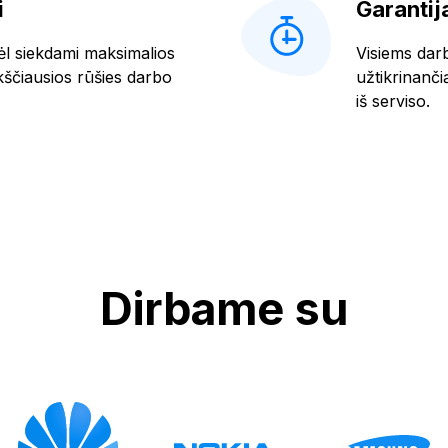
i
Garantij
ėl siekdami maksimalios
Visiems dar
čiausios rūšies darbo
užtikrinanči
iš serviso.
Dirbame su