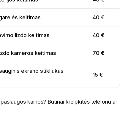
garelės keitimas
40 €
ovimo lizdo keitimas
40 €
izdo kameros keitimas
70 €
auginis ekrano stikliukas
15 €
paslaugos kainos? Būtinai kreipkitės telefonu ar