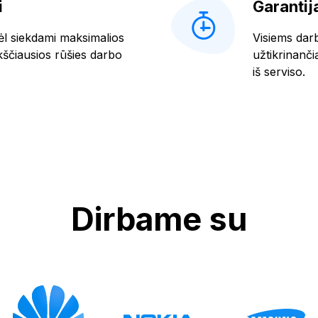
i
Garantij
ėl siekdami maksimalios
Visiems dar
čiausios rūšies darbo
užtikrinanči
iš serviso.
Dirbame su