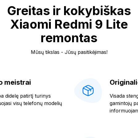
Greitas ir kokybiškas
Xiaomi Redmi 9 Lite
remontas
Mūsų tikslas - Jūsų pasitikėjimas!
 meistrai
Original
 didelę patirtį turinys
Visada stengi
uojasi visų telefonų modelių
gamintojų pat
informuojam