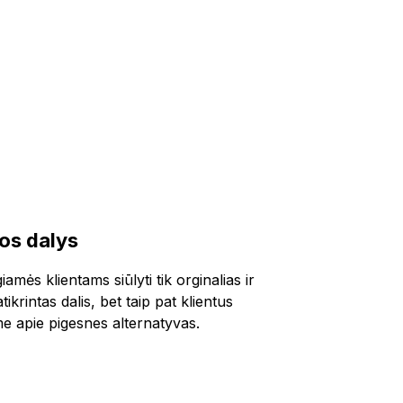
ios dalys
amės klientams siūlyti tik orginalias ir
ikrintas dalis, bet taip pat klientus
e apie pigesnes alternatyvas.