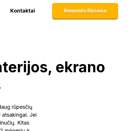
Kontaktai
Remonto Būsena
terijos, ekrano
s
daug rūpesčių
 atsakingai. Jei
inučių. Kitas
12 mėnesių ir