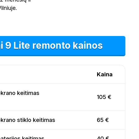
lniuje.
 9 Lite remonto kainos
Kaina
ekrano keitimas
105 €
krano stiklo keitimas
65 €
aterijos keitimas
40 €