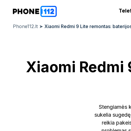
Tele
Phone112.lt
➤
Xiaomi Redmi 9 Lite remontas: baterijo
Xiaomi Redmi 9
Stengiamės k
sukelia sugedęs
reikia pakei
problemas su