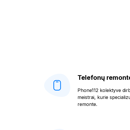
Telefonų remonto
Phone112 kolektyve dirba
meistrai, kurie specializ
remonte.