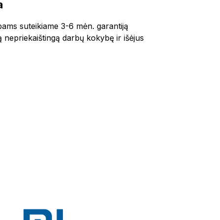
a
bams suteikiame 3-6 mėn. garantiją
ą nepriekaištingą darbų kokybę ir išėjus