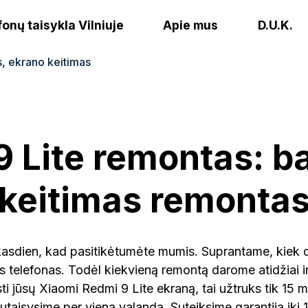
fonų taisykla Vilniuje
Apie mus
D.U.K.
s, ekrano keitimas
 Lite remontas: ba
keitimas remonta
asdien, kad pasitikėtumėte mumis. Suprantame, kiek 
 telefonas. Todėl kiekvieną remontą darome atidžiai ir
sti jūsų Xiaomi Redmi 9 Lite ekraną, tai užtruks tik 15 m
taisysime per vieną valandą. Suteiksime garantiją iki 