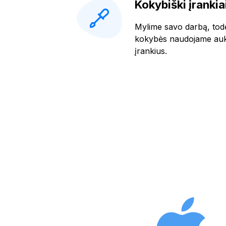
Kokybiški įrankia
Mylime savo darbą, tod
kokybės naudojame aukš
įrankius.